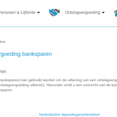
ensioen & Lijfrente
Ontslagvergoeding
nken
rgoeding banksparen
ren
ksparen) kan gebruikt worden om de uitkering van een ontslagvergoedi
 (ontslagvergoeding uitkeren). Hieronder vindt u een overzicht van de 
ksparen.
Nederlandse depositogarantiestelsel