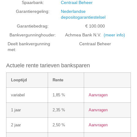
Spaarbank:
Centraal Beheer
Garantieregeling:
Nederlandse
depositogarantiestelsel
Garantiebedrag:
€ 100.000
Bankvergunninghouder:
Achmea Bank N.V.
(meer info)
Deelt bankvergunning
Centraal Beheer
met:
Actuele rente tarieven banksparen
Looptijd
Rente
variabel
1,85 %
Aanvragen
1 jaar
2,35 %
Aanvragen
2 jaar
2,50 %
Aanvragen