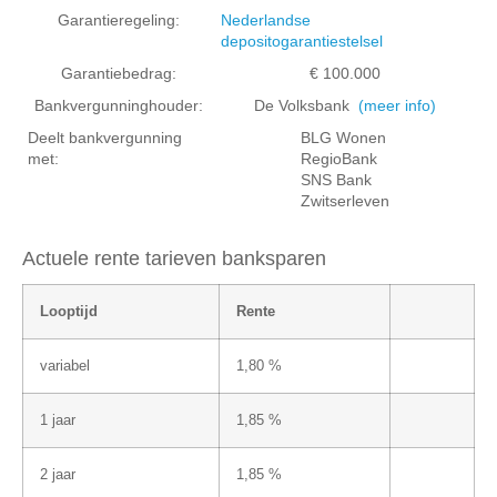
Garantieregeling:
Nederlandse
depositogarantiestelsel
Garantiebedrag:
€ 100.000
Bankvergunninghouder:
De Volksbank
(meer info)
Deelt bankvergunning
BLG Wonen
met:
RegioBank
SNS Bank
Zwitserleven
Actuele rente tarieven banksparen
Looptijd
Rente
variabel
1,80 %
1 jaar
1,85 %
2 jaar
1,85 %